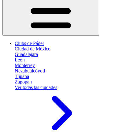
Clubs de Pádel
Ciudad de México
Guadalajara
León
Monterrey
Nezahualcóyotl
Tijuana
Zapopan
Ver todas las ciudades