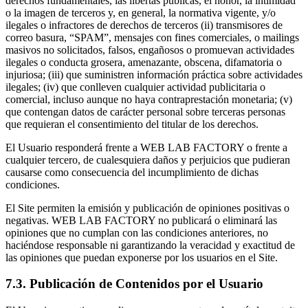
derechos fundamentales, las libertas públicas, el honor, la intimidad
o la imagen de terceros y, en general, la normativa vigente, y/o
ilegales o infractores de derechos de terceros (ii) transmisores de
correo basura, “SPAM”, mensajes con fines comerciales, o mailings
masivos no solicitados, falsos, engañosos o promuevan actividades
ilegales o conducta grosera, amenazante, obscena, difamatoria o
injuriosa; (iii) que suministren información práctica sobre actividades
ilegales; (iv) que conlleven cualquier actividad publicitaria o
comercial, incluso aunque no haya contraprestación monetaria; (v)
que contengan datos de carácter personal sobre terceras personas
que requieran el consentimiento del titular de los derechos.
El Usuario responderá frente a WEB LAB FACTORY o frente a
cualquier tercero, de cualesquiera daños y perjuicios que pudieran
causarse como consecuencia del incumplimiento de dichas
condiciones.
El Site permiten la emisión y publicación de opiniones positivas o
negativas. WEB LAB FACTORY no publicará o eliminará las
opiniones que no cumplan con las condiciones anteriores, no
haciéndose responsable ni garantizando la veracidad y exactitud de
las opiniones que puedan exponerse por los usuarios en el Site.
7.3. Publicación de Contenidos por el Usuario