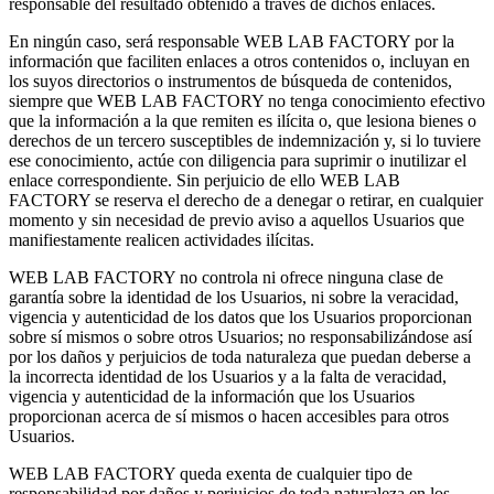
responsable del resultado obtenido a través de dichos enlaces.
En ningún caso, será responsable WEB LAB FACTORY por la
información que faciliten enlaces a otros contenidos o, incluyan en
los suyos directorios o instrumentos de búsqueda de contenidos,
siempre que WEB LAB FACTORY no tenga conocimiento efectivo
que la información a la que remiten es ilícita o, que lesiona bienes o
derechos de un tercero susceptibles de indemnización y, si lo tuviere
ese conocimiento, actúe con diligencia para suprimir o inutilizar el
enlace correspondiente. Sin perjuicio de ello WEB LAB
FACTORY se reserva el derecho de a denegar o retirar, en cualquier
momento y sin necesidad de previo aviso a aquellos Usuarios que
manifiestamente realicen actividades ilícitas.
WEB LAB FACTORY no controla ni ofrece ninguna clase de
garantía sobre la identidad de los Usuarios, ni sobre la veracidad,
vigencia y autenticidad de los datos que los Usuarios proporcionan
sobre sí mismos o sobre otros Usuarios; no responsabilizándose así
por los daños y perjuicios de toda naturaleza que puedan deberse a
la incorrecta identidad de los Usuarios y a la falta de veracidad,
vigencia y autenticidad de la información que los Usuarios
proporcionan acerca de sí mismos o hacen accesibles para otros
Usuarios.
WEB LAB FACTORY queda exenta de cualquier tipo de
responsabilidad por daños y perjuicios de toda naturaleza en los